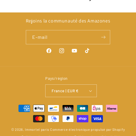
Rejoins la communauté des Amazones
E-mail
Facebook
Instagram
YouTube
TikTok
Pays/région
France | EUR €
Moyens
de
paiement
© 2026,
Immortel paris
Commerce électronique propulsé par Shopify