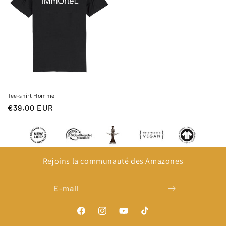
Tee-shirt Homme
Prix
€39,00 EUR
habituel
Rejoins la communauté des Amazones
E-mail
Facebook
Instagram
YouTube
TikTok