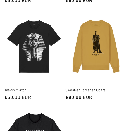
Prix
€90,00 EUR
Prix
€50,00 EUR
habituel
habituel
Tee-shirt Aton
Sweat-shirt Mansa Ochre
Prix
€50,00 EUR
Prix
€90,00 EUR
habituel
habituel