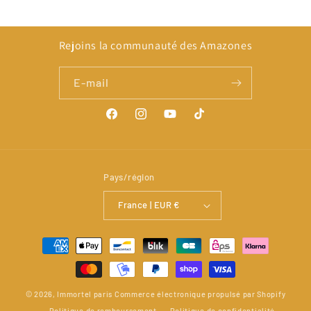
Rejoins la communauté des Amazones
E-mail
Facebook
Instagram
YouTube
TikTok
Pays/région
France | EUR €
Moyens
de
paiement
© 2026,
Immortel paris
Commerce électronique propulsé par Shopify
Politique de remboursement
Politique de confidentialité