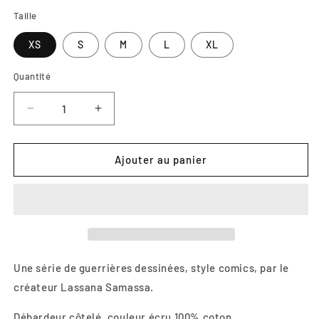
Taille
XS
S
M
L
XL
Quantité
Réduire
Augmenter
la
la
quantité
quantité
de
de
Ajouter au panier
Amazing
Amazing
Amazone
Amazone
#1
#1
Une série de guerrières dessinées, style comics, par le
créateur Lassana Samassa.
Débardeur
côtelé, couleur écru 100% coton.