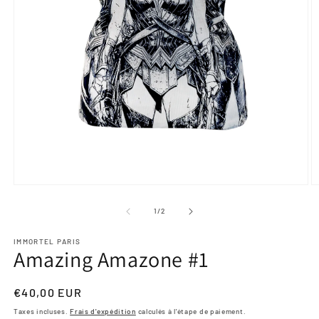
Ouvrir
O
le
le
média
m
de
1
/
2
1
2
dans
d
une
IMMORTEL PARIS
u
Amazing Amazone #1
fenêtre
f
modale
m
Prix
€40,00 EUR
habituel
Taxes incluses.
Frais d'expédition
calculés à l'étape de paiement.