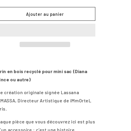
la
la
quantité
quantité
de
de
Ajouter au panier
Ecrin
Ecrin
en
en
bois
bois
rin en bois recyclé pour mini sac (Diana
ince ou autre)
e création originale signée Lassana
MASSA, Directeur Artistique de iMmOrteL
ris.
aque pièce que vous découvrez ici est plus
’un accessoire : c’est une histoire.