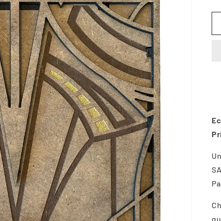
Ec
Pr
Un
SA
Pa
Ch
qu