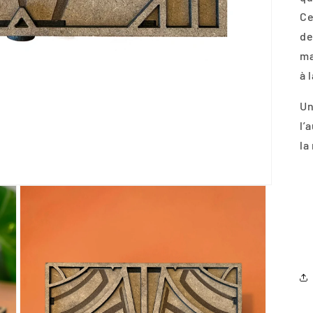
Ce
de
ma
à 
Un
l’
la