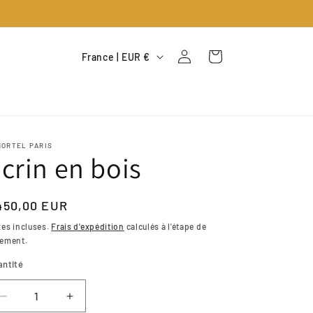
P
Connexion
Panier
France | EUR €
a
y
s
/
MORTEL PARIS
crin en bois
r
é
g
ix
450,00 EUR
i
bituel
es incluses.
Frais d'expédition
calculés à l'étape de
iement.
o
antité
n
Réduire
Augmenter